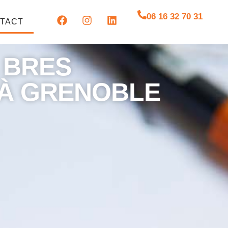
06 16 32 70 31
TACT
 BRES
 À GRENOBLE