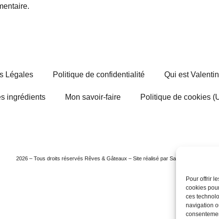
entaire.
s Légales
Politique de confidentialité
Qui est Valenti
s ingrédients
Mon savoir-faire
Politique de cookies (
2026 – Tous droits réservés Rêves & Gâteaux – Site réalisé par Sarah CARLE
Pour offrir 
cookies pour
ces technolo
navigation ou
consentement