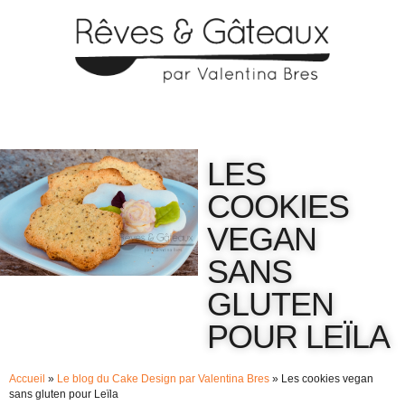
LES
COOKIES
VEGAN
SANS
GLUTEN
POUR LEÏLA
Accueil
»
Le blog du Cake Design par Valentina Bres
»
Les cookies vegan
sans gluten pour Leïla