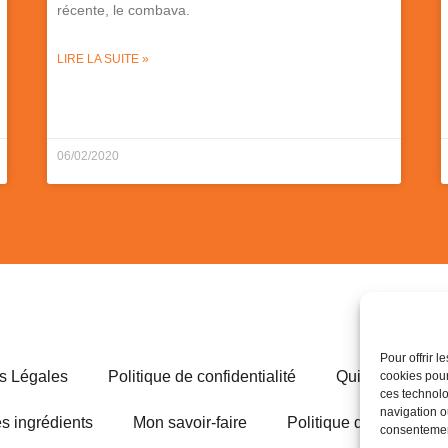
récente, le combava.
LIRE LA SUITE »
06/02/2020
Pour offrir 
s Légales
Politique de confidentialité
Qui est Valenti
cookies pour
ces technolo
navigation ou
s ingrédients
Mon savoir-faire
Politique de cookies (
consentement