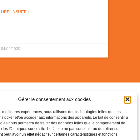
LIRE LA SUITE »
04/02/2020
Gérer le consentement aux cookies
les meilleures expériences, nous utilisons des technologies telles que les
06 16 32 70 31
na Bres ?
 stocker et/ou accéder aux informations des appareils. Le fait de consentir à
gies nous permettra de traiter des données telles que le comportement de
28 rue de la Monta, 38120 St-Egrève
 les ID uniques sur ce site. Le fait de ne pas consentir ou de retirer son
UE)
 peut avoir un effet négatif sur certaines caractéristiques et fonctions.