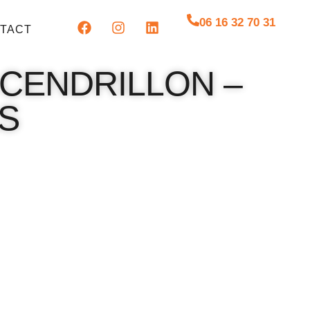
06 16 32 70 31
TACT
CENDRILLON –
AS