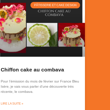
PÂTISSERIE ET CAKE DESIGN
Chiffon cake au combava
Pour l’émission du mois de février sur France Bleu
Isère, je vais vous parler d’une découverte très
récente, le combava.
LIRE LA SUITE »