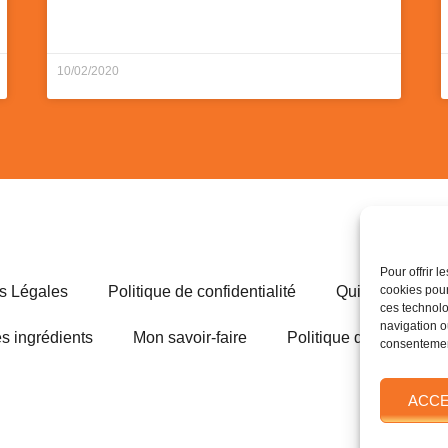
10/02/2020
Pour offrir 
s Légales
Politique de confidentialité
Qui est Valenti
cookies pour
ces technolo
navigation ou
s ingrédients
Mon savoir-faire
Politique de cookies (
consentement
ACC