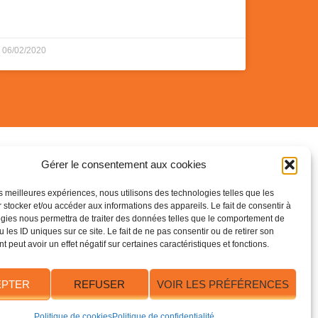
06/02/2020
Gérer le consentement aux cookies
les meilleures expériences, nous utilisons des technologies telles que les
06 16 32 70 31
na Bres ?
 stocker et/ou accéder aux informations des appareils. Le fait de consentir à
gies nous permettra de traiter des données telles que le comportement de
28 rue de la Monta, 38120 St-Egrève
 les ID uniques sur ce site. Le fait de ne pas consentir ou de retirer son
UE)
 peut avoir un effet négatif sur certaines caractéristiques et fonctions.
EPTER
REFUSER
VOIR LES PRÉFÉRENCES
Politique de cookies
Politique de confidentialité