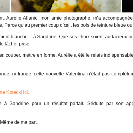
ment. Aurélie Allanic, mon amie photographe, m’a accompagnée 
 Parce qu’au premier coup d’œil, les bols de teinture bleue ou 
ement blanche – à Sandrine. Que ses choix soient audacieux ou s
e lâcher prise.
er, couper, mettre en forme. Aurélie a été le relais indispensab
blonde, ni frange, cette nouvelle Valentina n’était pas complète
e Kotecki ici.
ce à Sandrine pour un résultat parfait. Séduite par son ap
!
. Même de ma part.