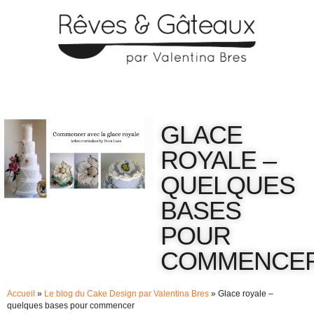
GLACE
ROYALE –
QUELQUES
BASES
POUR
COMMENCE
Accueil
»
Le blog du Cake Design par Valentina Bres
»
Glace royale –
quelques bases pour commencer