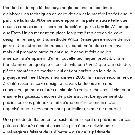
Pendant ce temps-là, les pays anglo-saxons ont continué
d’élaborer les techniques de cake design et le matériel spécifique. A
partir de la fin du XIXème siècle apparait la pâte à sucre telle que
nous la connaissons. Il sera rendu célèbre par la famille Wilton, qui
aux Etats Unies mettent en place les premières écoles de cake
design en enseignant la méthode Wilton (enseignée encore de nos
jours). Une autre pépite française, abandonnée dans son pays,
mais qui prospère outre Atlantique. A chaque fois que les
américains s’emparent d’une nouvelle technique, produit… ils le
transforment en quelque chose de whauuu ! Voilà que la mode des
pièces montées de mariage qui défient parfois les lois de la
physique est née ! Depuis les années 2005, la France recommence
à s’intéresser au cake design à travers la découverte des
cupcakes, gâteaux colorés et simple à réaliser chez soi. Il viennent
ensuite les gâteaux décorés de pâte à sucre. L’engouement du
public pour ces gâteaux a fait qu’une entière économie c’est
organisé autour des cours pour particuliers, vente de matériel…
Une période de flottement a existé dans l’esprit du publique car ces
gâteaux décorés étaient assimilés plus à une activité pour
« ménagères faisant de la dînette » qu’a de la pâtisserie.