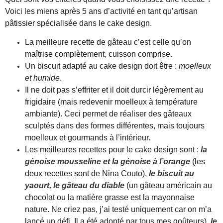
Voici les miens après 5 ans d’activité en tant qu’artisan
pâtissier spécialisée dans le cake design.
La meilleure recette de gâteau c’est celle qu’on
maîtrise complètement, cuisson comprise.
Un biscuit adapté au cake design doit être :
moelleux
et humide
.
Il ne doit pas s’effriter et il doit durcir légèrement au
frigidaire (mais redevenir moelleux à température
ambiante). Ceci permet de réaliser des gâteaux
sculptés dans des formes différentes, mais toujours
moelleux et gourmands à l’intérieur.
Les meilleures recettes pour le cake design sont :
la
génoise mousseline et la génoise à l’orange
(les
deux recettes sont de Nina Couto),
le biscuit au
yaourt, le gâteau du diable
(un gâteau américain au
chocolat ou la matière grasse est la mayonnaise
nature. Ne criez pas, j’ai testé uniquement car on m’a
lancé un défi. Il a été adopté par tous mes goûteurs),
le