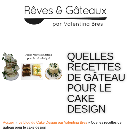
QUELLES
RECETTES
DE GÂTEAU
POUR LE
CAKE
DESIGN
Accueil
»
Le blog du Cake Design par Valentina Bres
»
Quelles recettes de
gâteau pour le cake design