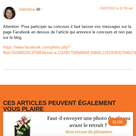
23/07/2013 à 11:59 am
Valentina
dit :
Attention: Pour participer au concours il faut laisser vos messages sur la
page Facebook en dessus de l’article qui annonce le concours et non pas
sur le blog.
https://www.facebook.com/photo.php?
fbid=553480241375883&set=a.211091758948068.50840.210192835704627&
CES ARTICLES PEUVENT ÉGALEMENT
VOUS PLAIRE
BLOG