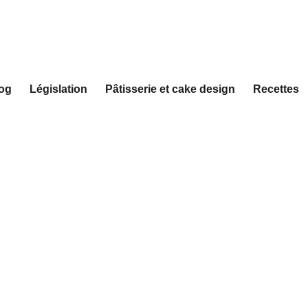
og
Législation
Pâtisserie et cake design
Recettes