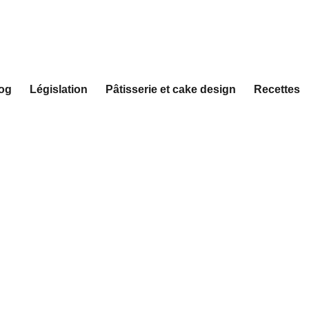
og
Législation
Pâtisserie et cake design
Recettes